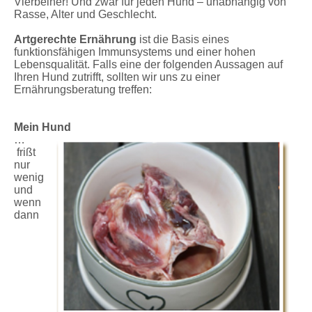
Vierbeiner! Und zwar für jeden Hund – unabhängig von
Rasse, Alter und Geschlecht.
Artgerechte Ernährung
ist die Basis eines
funktionsfähigen Immunsystems und einer hohen
Lebensqualität. Falls eine der folgenden Aussagen auf
Ihren Hund zutrifft, sollten wir uns zu einer
Ernährungsberatung treffen:
Mein Hund
…
frißt
nur
wenig
und
wenn
dann