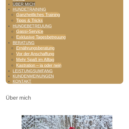
ÜBER MICH
HUNDETRAINING
Ganzheitliches Training
Tel.: 089 / 44 374 992
Tipps & Tricks
HUNDEBETREUUNG
Gassi-Service
Exklusive Tagesbetreuung
BERATUNG
Ernährungsberatung
Vor der Anschaffung
Mehr Spaß im Alltag
Kastration – ja oder nein
LEISTUNGSUMFANG
KUNDENMEINUNGEN
KONTAKT
Über mich