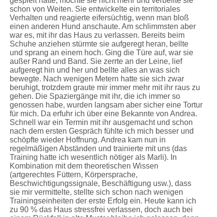
gespielt hatte, mochte sie nicht mehr und verbellte sie
schon von Weiten. Sie entwickelte ein territoriales
Verhalten und reagierte eifersüchtig, wenn man bloß
einen anderen Hund anschaute. Am schlimmsten aber
war es, mit ihr das Haus zu verlassen. Bereits beim
Schuhe anziehen stürmte sie aufgeregt heran, bellte
und sprang an einem hoch. Ging die Türe auf, war sie
außer Rand und Band. Sie zerrte an der Leine, lief
aufgeregt hin und her und bellte alles an was sich
bewegte. Nach wenigen Metern hatte sie sich zwar
beruhigt, trotzdem graute mir immer mehr mit ihr raus zu
gehen. Die Spaziergänge mit ihr, die ich immer so
genossen habe, wurden langsam aber sicher eine Tortur
für mich. Da erfuhr ich über eine Bekannte von Andrea.
Schnell war ein Termin mit ihr ausgemacht und schon
nach dem ersten Gespräch fühlte ich mich besser und
schöpfte wieder Hoffnung. Andrea kam nun in
regelmäßigen Abständen und trainierte mit uns (das
Training hatte ich wesentlich nötiger als Marli). In
Kombination mit dem theoretischen Wissen
(artgerechtes Füttern, Körpersprache,
Beschwichtigungssignale, Beschäftigung usw.), dass
sie mir vermittelte, stellte sich schon nach wenigen
Trainingseinheiten der erste Erfolg ein. Heute kann ich
zu 90 % das Haus stressfrei verlassen, doch auch bei