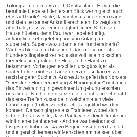
Tötungsstation zu uns nach Deutschland. Es war die
berühmte Liebe auf den ersten Blick wenn gleich auch
eher auf Paule's Seite, da wir ihn als ungemein mager
und klein bei seiner Ankunft erachteten. Es zeigt sich
aber bald, dass wir einen unglaublichen Schatz zu
Hause hüteten, denn Pauli war liebebedürftig,
anhänglich, sehr gelehrig und von Anfang an
stubenrein. Super - wozu dann eine Hundetrainerin?!
Wir beschlossen recht schnell, dass es für uns als
Hundeerstlingsbesitzer recht sinnvoll ist ein bisschen
theoretische u praktische Hilfe an die Hand zu
bekommen. Vorbeugen erschien uns günstiger als
später Fehler mühevoll auszumerzen - so kamen wir
nach längerer Suche zu Andrea.Uns gefiel das Konzept
"stressfreie Hundeerziehung & Homöopathie" und auch
das Einzeltraining in gewohnter Umgebung erschien
uns sinnig. Nach einem kurzen Telefonat kam sehr bald
das erste Treffen zustande in welchem auch viele
Grundfragen (Futter, Zubehör etc.) abgeklärt werden
konnten. Danach ging es ans Trainieren wobei sich
schnell herausstellte, dass Paule vieles leicht lernte und
wir ihn eher behinderten - Andrea war beeindruckt!
Insgesamt haben wir 4x zu Beginn zusammen trainiert
und eigentlich lernten wir Menschen am meisten über