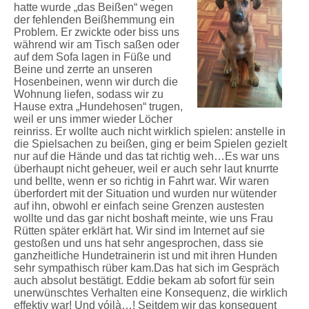
hatte wurde „das Beißen“ wegen
der fehlenden Beißhemmung ein
Problem. Er zwickte oder biss uns
während wir am Tisch saßen oder
auf dem Sofa lagen in Füße und
Beine und zerrte an unseren
Hosenbeinen, wenn wir durch die
Wohnung liefen, sodass wir zu
Hause extra „Hundehosen“ trugen,
weil er uns immer wieder Löcher
reinriss. Er wollte auch nicht wirklich spielen: anstelle in
die Spielsachen zu beißen, ging er beim Spielen gezielt
nur auf die Hände und das tat richtig weh…Es war uns
überhaupt nicht geheuer, weil er auch sehr laut knurrte
und bellte, wenn er so richtig in Fahrt war. Wir waren
überfordert mit der Situation und wurden nur wütender
auf ihn, obwohl er einfach seine Grenzen austesten
wollte und das gar nicht boshaft meinte, wie uns Frau
Rütten später erklärt hat. Wir sind im Internet auf sie
gestoßen und uns hat sehr angesprochen, dass sie
ganzheitliche Hundetrainerin ist und mit ihren Hunden
sehr sympathisch rüber kam.Das hat sich im Gespräch
auch absolut bestätigt. Eddie bekam ab sofort für sein
unerwünschtes Verhalten eine Konsequenz, die wirklich
effektiv war! Und vóilà…! Seitdem wir das konsequent