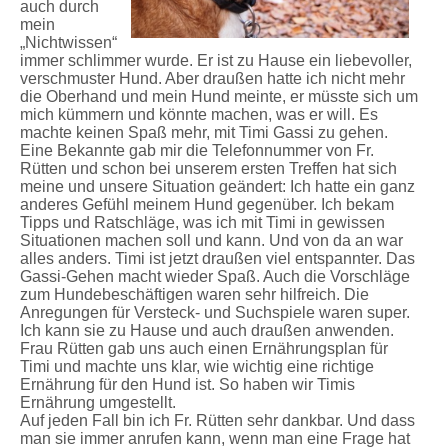
auch durch
mein
„Nichtwissen“
immer schlimmer wurde. Er ist zu Hause ein liebevoller,
verschmuster Hund. Aber draußen hatte ich nicht mehr
die Oberhand und mein Hund meinte, er müsste sich um
mich kümmern und könnte machen, was er will. Es
machte keinen Spaß mehr, mit Timi Gassi zu gehen.
Eine Bekannte gab mir die Telefonnummer von Fr.
Rütten und schon bei unserem ersten Treffen hat sich
meine und unsere Situation geändert: Ich hatte ein ganz
anderes Gefühl meinem Hund gegenüber. Ich bekam
Tipps und Ratschläge, was ich mit Timi in gewissen
Situationen machen soll und kann. Und von da an war
alles anders. Timi ist jetzt draußen viel entspannter. Das
Gassi-Gehen macht wieder Spaß. Auch die Vorschläge
zum Hundebeschäftigen waren sehr hilfreich. Die
Anregungen für Versteck- und Suchspiele waren super.
Ich kann sie zu Hause und auch draußen anwenden.
Frau Rütten gab uns auch einen Ernährungsplan für
Timi und machte uns klar, wie wichtig eine richtige
Ernährung für den Hund ist. So haben wir Timis
Ernährung umgestellt.
Auf jeden Fall bin ich Fr. Rütten sehr dankbar. Und dass
man sie immer anrufen kann, wenn man eine Frage hat