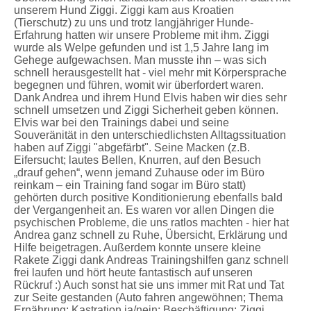
unserem Hund Ziggi. Ziggi kam aus Kroatien
(Tierschutz) zu uns und trotz langjähriger Hunde-
Erfahrung hatten wir unsere Probleme mit ihm. Ziggi
wurde als Welpe gefunden und ist 1,5 Jahre lang im
Gehege aufgewachsen. Man musste ihn – was sich
schnell herausgestellt hat - viel mehr mit Körpersprache
begegnen und führen, womit wir überfordert waren.
Dank Andrea und ihrem Hund Elvis haben wir dies sehr
schnell umsetzen und Ziggi Sicherheit geben können.
Elvis war bei den Trainings dabei und seine
Souveränität in den unterschiedlichsten Alltagssituation
haben auf Ziggi "abgefärbt". Seine Macken (z.B.
Eifersucht; lautes Bellen, Knurren, auf den Besuch
„drauf gehen“, wenn jemand Zuhause oder im Büro
reinkam – ein Training fand sogar im Büro statt)
gehörten durch positive Konditionierung ebenfalls bald
der Vergangenheit an. Es waren vor allen Dingen die
psychischen Probleme, die uns ratlos machten - hier hat
Andrea ganz schnell zu Ruhe, Übersicht, Erklärung und
Hilfe beigetragen. Außerdem konnte unsere kleine
Rakete Ziggi dank Andreas Trainingshilfen ganz schnell
frei laufen und hört heute fantastisch auf unseren
Rückruf :) Auch sonst hat sie uns immer mit Rat und Tat
zur Seite gestanden (Auto fahren angewöhnen; Thema
Ernährung; Kastration ja/nein; Beschäftigung; Ziggi